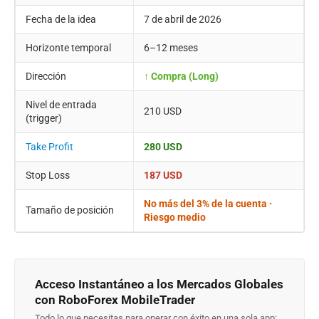
Fecha de la idea
7 de abril de 2026
Horizonte temporal
6–12 meses
Dirección
↑ Compra (Long)
Nivel de entrada
210 USD
(trigger)
Take Profit
280 USD
Stop Loss
187 USD
No más del 3% de la cuenta ·
Tamaño de posición
Riesgo medio
Acceso Instantáneo a los Mercados Globales
con RoboForex MobileTrader
Todo lo que necesitas para operar con éxito en una sola app: