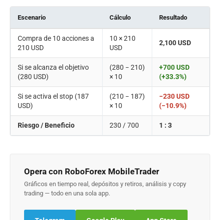
Escenario
Cálculo
Resultado
Compra de 10 acciones a
10 × 210
2,100 USD
210 USD
USD
Si se alcanza el objetivo
(280 − 210)
+700 USD
(280 USD)
× 10
(+33.3%)
Si se activa el stop (187
(210 − 187)
−230 USD
USD)
× 10
(−10.9%)
Riesgo / Beneficio
230 / 700
1 : 3
Opera con RoboForex MobileTrader
Gráficos en tiempo real, depósitos y retiros, análisis y copy
trading — todo en una sola app.