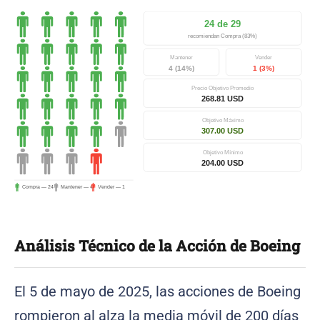
24 de 29
recomiendan Compra (83%)
Mantener
Vender
4 (14%)
1 (3%)
Precio Objetivo Promedio
268.81 USD
Objetivo Máximo
307.00 USD
Objetivo Mínimo
204.00 USD
Compra — 24
Mantener — 4
Vender — 1
Análisis Técnico de la Acción de Boeing
El 5 de mayo de 2025, las acciones de Boeing
rompieron al alza la media móvil de 200 días