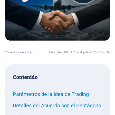
15 lectura de actas
Published:
09.04.2026
•
Updated:
27.05.2026
Сontenido
Parámetros de la Idea de Trading
Detalles del Acuerdo con el Pentágono