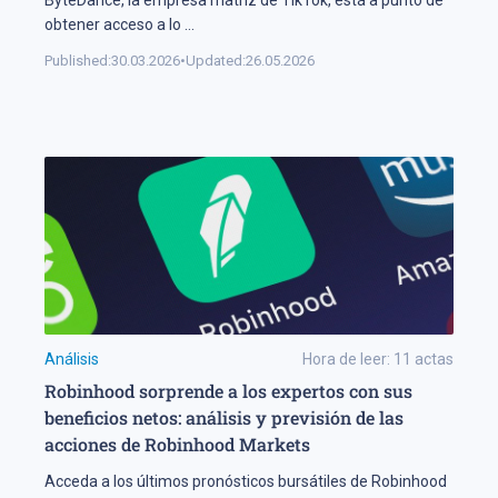
ByteDance, la empresa matriz de TikTok, está a punto de
obtener acceso a lo
...
Published:
30.03.2026
•
Updated:
26.05.2026
Análisis
Hora de leer:
11
actas
Robinhood sorprende a los expertos con sus
beneficios netos: análisis y previsión de las
acciones de Robinhood Markets
Acceda a los últimos pronósticos bursátiles de Robinhood