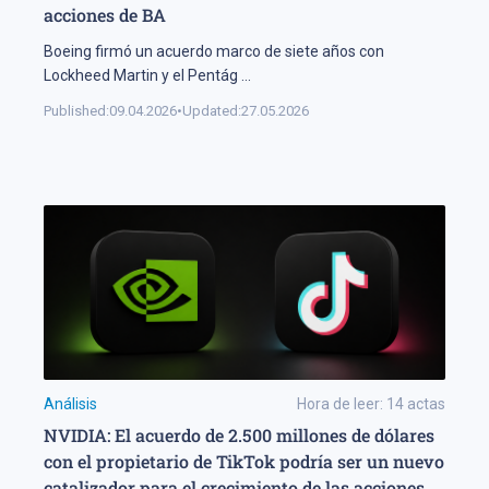
acciones de BA
Boeing firmó un acuerdo marco de siete años con
Lockheed Martin y el Pentág
...
Published:
09.04.2026
•
Updated:
27.05.2026
Análisis
Hora de leer:
14
actas
NVIDIA: El acuerdo de 2.500 millones de dólares
con el propietario de TikTok podría ser un nuevo
catalizador para el crecimiento de las acciones