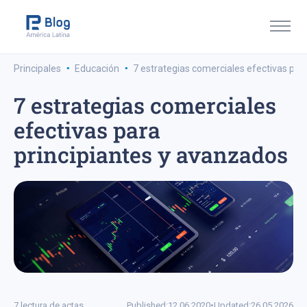
·
·
Principales
Educación
7 estrategias comerciales efectivas par
7 estrategias comerciales
efectivas para
principiantes y avanzados
7 lectura de actas
Published:
12.06.2020
•
Updated:
26.05.2026